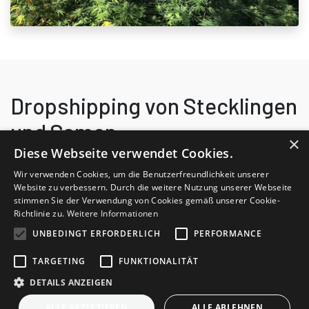
Dropshipping von Stecklingen
und Samen
×
Diese Webseite verwendet Cookies.
Produkte API und Bestellwesen aus einer Hand - Shopify, JTL-
Wir verwenden Cookies, um die Benutzerfreundlichkeit unserer
Shop und WooCommerce Plugin. Integriere unsere Produkte
Website zu verbessern. Durch die weitere Nutzung unserer Webseite
stimmen Sie der Verwendung von Cookies gemäß unserer Cookie-
nahtlos in Dein bestehendes System. Unsere API ermöglicht
Richtlinie zu.
Weitere Informationen
eine einfache Anbindung für alle Shop Systeme. Wir liefern eine
UNBEDINGT ERFORDERLICH
PERFORMANCE
Shopify Lösung, ein Plugin für das in Deutschland verbreitete
JTL-Shop System und ein WooCommerce-Plugin speziell für
TARGETING
FUNKTIONALITÄT
Shops welche auf WordPress-Basis laufen.
DETAILS ANZEIGEN
Unsere Lösung beinhaltet auch
ALLE AKZEPTIEREN
ALLE ABLEHNEN